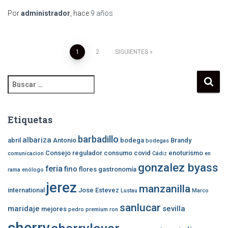
Por
administrador
, hace
9 años
Navegación
1
2
SIGUIENTES
de
B
u
entradas
s
c
Etiquetas
a
r
barbadillo
albariza
abril
Antonio
bodega
Brandy
bodegas
:
Consejo regulador
consumo
covid
enoturismo
comunicacion
Cádiz
en
gonzalez byass
feria
fino
flores
gastronomía
rama
enólogo
jerez
manzanilla
international
Jose Estevez
Lustau
Marco
sanlucar
maridaje
sevilla
mejores
pedro
premium
ron