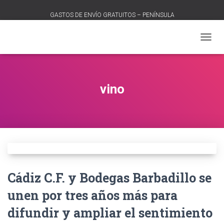
GASTOS DE ENVÍO GRATUITOS – PENÍNSULA
CAMB
MODO
DE
NAVEG
vino
Cádiz C.F. y Bodegas Barbadillo se
unen por tres años más para
difundir y ampliar el sentimiento