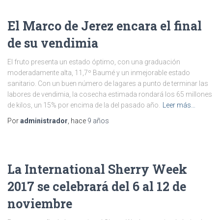
El Marco de Jerez encara el final
de su vendimia
El fruto presenta un estado óptimo, con una graduación
moderadamente alta, 11,7º Baumé y un inmejorable estado
sanitario. Con un buen número de lagares a punto de terminar las
labores de vendimia, la cosecha estimada rondará los 65 millones
de kilos, un 15% por encima de la del pasado año.
Leer más…
Por
administrador
, hace
9 años
La International Sherry Week
2017 se celebrará del 6 al 12 de
noviembre