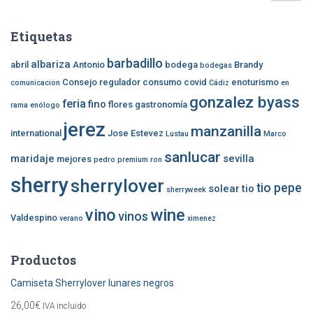
entradas
s
c
Etiquetas
a
r
barbadillo
albariza
abril
Antonio
bodega
Brandy
bodegas
:
Consejo regulador
consumo
covid
enoturismo
comunicacion
Cádiz
en
gonzalez byass
feria
fino
flores
gastronomía
rama
enólogo
jerez
manzanilla
international
Jose Estevez
Lustau
Marco
sanlucar
maridaje
sevilla
mejores
pedro
premium
ron
sherry
sherrylover
tio pepe
solear
tio
sherryweek
vino
wine
vinos
Valdespino
verano
ximenez
Productos
Camiseta Sherrylover lunares negros
26,00
€
IVA incluido