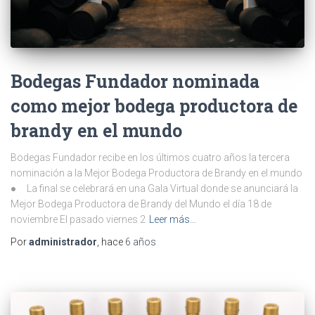
Bodegas Fundador nominada
como mejor bodega productora de
brandy en el mundo
Bodegas Fundador recibe en los últimos cuatro años la tercera
nominación a la Mejor Bodega Productora de Brandy en el mundo
● La final se celebrará en una Gala Virtual donde se anunciará la
Mejor Bodega Productora de Brandy del Mundo el día 18 de
noviembre El pasado viernes 2
Leer más…
Por
administrador
, hace
6 años