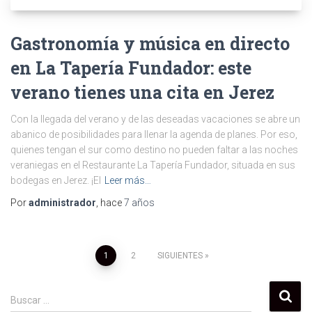
Gastronomía y música en directo
en La Tapería Fundador: este
verano tienes una cita en Jerez
Con la llegada del verano y de las deseadas vacaciones se abre un
abanico de posibilidades para llenar la agenda de planes. Por eso,
quienes tengan el sur como destino no pueden faltar a las noches
veraniegas en el Restaurante La Tapería Fundador, situada en sus
bodegas en Jerez. ¡El
Leer más…
Por
administrador
, hace
7 años
Navegación
1
2
SIGUIENTES
de
B
Buscar …
u