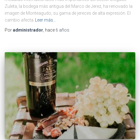
Zuleta, la bodega más antigua del Marco de Jerez, ha renovado la
imagen de Monteagudo, su gama de jereces de alta expresión. El
cambio afecta
Leer más…
Por
administrador
, hace
6 años