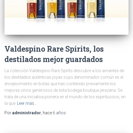
Valdespino Rare Spirits, los
destilados mejor guardados
La colección Valdespino Rare Spirits descubre a los amantes de
los destilados auténticas joyas cuyo denominador común es el
envejecimiento en botas que han contenido previamente los
mejores vinos generosos de esta bodega boutique jerezana. Se
trata de una iniciativa pionera en el mundo de los espirituosos, en
la que
Leer más…
Por
administrador
, hace
6 años