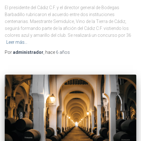
El presidente del Cádiz C.F. y el director general de Bodegas
Barbadillo rubricaron el acuerdo entre dos instituciones
centenarias. Maestrante Semidulce, Vino de la Tierra de Cádiz,
seguirá formando parte de la afición del Cádiz C.F. vistiendo los
colores azul y amarillo del club. Se realizará un concurso por 36
Leer más…
Por
administrador
, hace
6 años