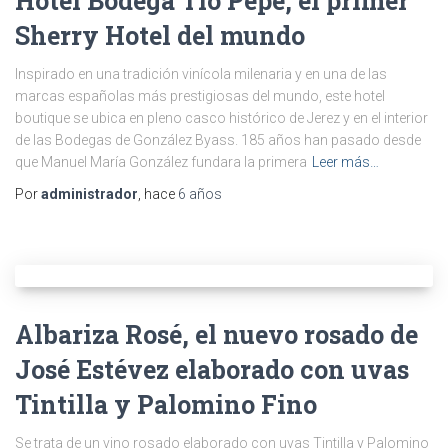
Hotel Bodega Tío Pepe, el primer
Sherry Hotel del mundo
Inspirado en una tradición vinícola milenaria y en una de las
marcas españolas más prestigiosas del mundo, este hotel
boutique se ubica en pleno casco histórico de Jerez y en el interior
de las Bodegas de González Byass. 185 años han pasado desde
que Manuel María González fundara la primera
Leer más…
Por
administrador
, hace
6 años
Albariza Rosé, el nuevo rosado de
José Estévez elaborado con uvas
Tintilla y Palomino Fino
Se trata de un vino rosado elaborado con uvas Tintilla y Palomino