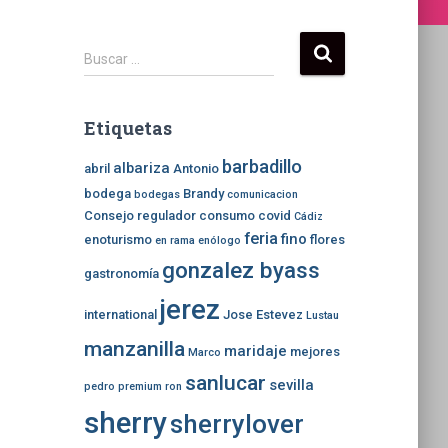
B
Buscar …
u
s
c
Etiquetas
a
r
barbadillo
albariza
abril
Antonio
:
bodega
Brandy
bodegas
comunicacion
Consejo regulador
consumo
covid
Cádiz
feria
fino
enoturismo
flores
en rama
enólogo
gonzalez byass
gastronomía
jerez
international
Jose Estevez
Lustau
manzanilla
maridaje
mejores
Marco
sanlucar
sevilla
pedro
premium
ron
sherry
sherrylover