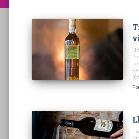
T
v
El 
Pal
lo 
Pal
“Ch
Po
L
Lle
car