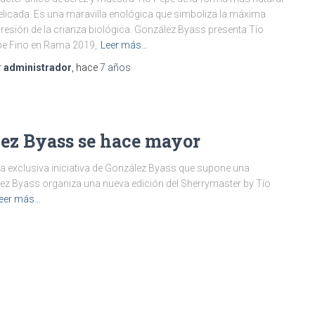
elicada. Es una maravilla enológica que simboliza la máxima
resión de la crianza biológica. González Byass presenta Tío
e Fino en Rama 2019,
Leer más…
r
administrador
, hace
7 años
lez Byass se hace mayor
una exclusiva iniciativa de González Byass que supone una
ález Byass organiza una nueva edición del Sherrymaster by Tío
eer más…