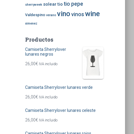
tio pepe
solear
tio
sherryweek
vino
wine
vinos
Valdespino
verano
ximenez
Productos
Camiseta Sherrylover
lunares negros
26,00
€
IVA incluido
Camiseta Sherrylover lunares verde
26,00
€
IVA incluido
Camiseta Sherrylover lunares celeste
26,00
€
IVA incluido
Camiseta Sherrylover lunares rojos