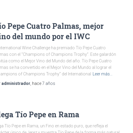
ío Pepe Cuatro Palmas, mejor
ino del mundo por el IWC
International Wine Challenge ha premiado Tío Pepe Cuatro
mas con el “Champions of Champions Trophy”. Este galardón
sitúa como el Mejor Vino del Mundo del año. Tío Pepe Cuatro
mas se ha convertido en el Mejor Vino del Mundo al lograr el
ampions of Champions Trophy” del International
Leer más…
r
administrador
, hace
7 años
lega Tío Pepe en Rama
ga Tío Pepe en Rama, un Fino en estado puro, que refleja el
ácter único de Jerez y muestra Tío Pepe de la forma más natural