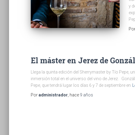
y d
exp
Pep
Po
El máster en Jerez de Gonzá
Llega la quinta edición del Sherrymaster by Tío Pepe, 
inmersión total en el universo del vino de Jerez. Gonz
Pepe, que tendrá lugar los días 6 y 7 de septiembre en
L
Por
administrador
, hace
9 años