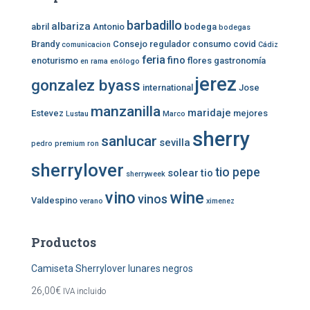
a
barbadillo
r
albariza
abril
Antonio
bodega
bodegas
:
Brandy
Consejo regulador
consumo
covid
comunicacion
Cádiz
feria
fino
enoturismo
flores
gastronomía
en rama
enólogo
jerez
gonzalez byass
international
Jose
manzanilla
maridaje
Estevez
mejores
Lustau
Marco
sherry
sanlucar
sevilla
pedro
premium
ron
sherrylover
tio pepe
solear
tio
sherryweek
vino
wine
vinos
Valdespino
verano
ximenez
Productos
Camiseta Sherrylover lunares negros
26,00
€
IVA incluido