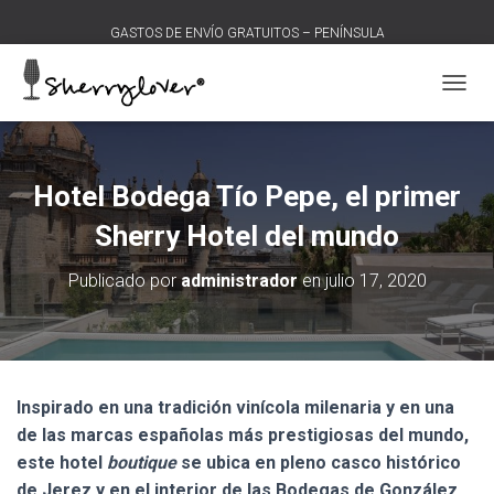
GASTOS DE ENVÍO GRATUITOS – PENÍNSULA
C
A
M
B
I
Hotel Bodega Tío Pepe, el primer
A
R
Sherry Hotel del mundo
M
O
Publicado por
administrador
en
julio 17, 2020
D
O
D
E
N
A
Inspirado en una tradición vinícola milenaria y en una
V
de las marcas españolas más prestigiosas del mundo,
E
G
este hotel
boutique
se ubica en pleno casco histórico
A
de Jerez y en el interior de las Bodegas de González