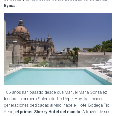
C
Byass.
I
Ó
N
185 años han pasado desde que Manuel María González
fundara la primera Solera de Tío Pepe. Hoy, tras cinco
generaciones dedicadas al vino, nace el Hotel Bodega Tío
Pepe,
el primer Sherry Hotel del mundo
. A través de sus