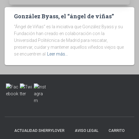
González Byass, el “ángel de viñas”
“Ángel de Viñas” es la iniciativa que González Byass y su
Fundación han creado en colaboración con la
Universidad Politécnica de Madrid para rescatar,
preservar, cuidar y mantener aquellos viñedos viejos que
se encuentren al
Leer más…
ACTUALIDAD SHERRYLOVER
AVISO LEGAL
CARRITO