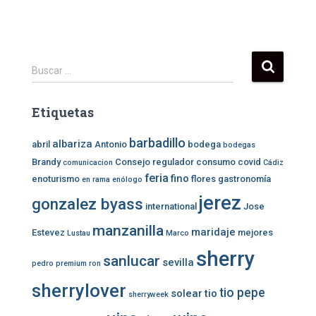
B
Buscar …
u
s
Etiquetas
c
a
barbadillo
r
albariza
abril
Antonio
bodega
bodegas
:
Brandy
Consejo regulador
consumo
covid
comunicacion
Cádiz
feria
fino
enoturismo
flores
gastronomía
en rama
enólogo
jerez
gonzalez byass
international
Jose
manzanilla
maridaje
Estevez
mejores
Lustau
Marco
sherry
sanlucar
sevilla
pedro
premium
ron
sherrylover
tio pepe
solear
tio
sherryweek