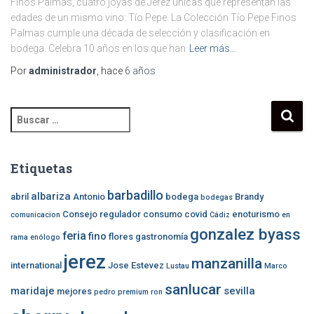
Finos Palmas, cuatro joyas de Jerez únicas que representan las
edades de un mismo vino: Tío Pepe. La Colección Tío Pepe Finos
Palmas cumple una década de selección y clasificación en
bodega. Celebra 10 años en los que han
Leer más…
Por
administrador
, hace
6 años
B
u
s
c
Etiquetas
a
r
barbadillo
albariza
abril
Antonio
bodega
Brandy
bodegas
:
Consejo regulador
consumo
covid
enoturismo
comunicacion
Cádiz
en
gonzalez byass
feria
fino
flores
gastronomía
rama
enólogo
jerez
manzanilla
international
Jose Estevez
Lustau
Marco
sanlucar
maridaje
sevilla
mejores
pedro
premium
ron