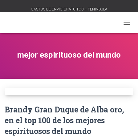
GASTOS DE ENVÍO GRATUITOS – PENÍNSULA
CAMB
MODO
DE
NAVEG
mejor espirituoso del mundo
Brandy Gran Duque de Alba oro,
en el top 100 de los mejores
espirituosos del mundo