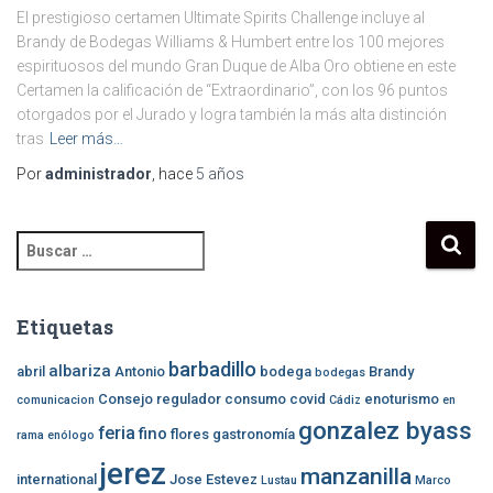
El prestigioso certamen Ultimate Spirits Challenge incluye al
Brandy de Bodegas Williams & Humbert entre los 100 mejores
espirituosos del mundo Gran Duque de Alba Oro obtiene en este
Certamen la calificación de “Extraordinario”, con los 96 puntos
otorgados por el Jurado y logra también la más alta distinción
tras
Leer más…
Por
administrador
, hace
5 años
B
u
s
c
Etiquetas
a
r
barbadillo
albariza
abril
Antonio
bodega
Brandy
bodegas
:
Consejo regulador
consumo
covid
enoturismo
comunicacion
Cádiz
en
gonzalez byass
feria
fino
flores
gastronomía
rama
enólogo
jerez
manzanilla
international
Jose Estevez
Lustau
Marco