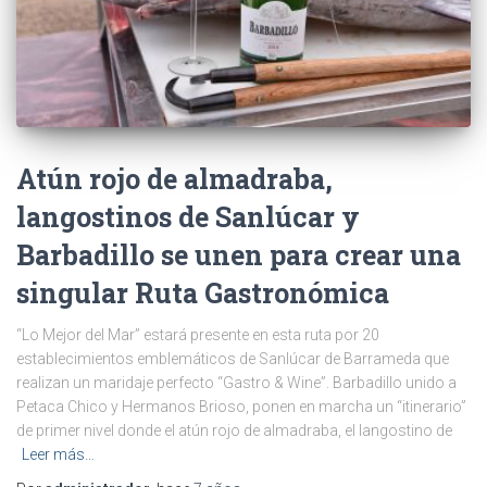
Atún rojo de almadraba,
langostinos de Sanlúcar y
Barbadillo se unen para crear una
singular Ruta Gastronómica
“Lo Mejor del Mar” estará presente en esta ruta por 20
establecimientos emblemáticos de Sanlúcar de Barrameda que
realizan un maridaje perfecto “Gastro & Wine”. Barbadillo unido a
Petaca Chico y Hermanos Brioso, ponen en marcha un “itinerario”
de primer nivel donde el atún rojo de almadraba, el langostino de
Leer más…