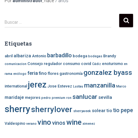
Por
administrador
, hace
7 años
B
Buscar …
u
s
c
Etiquetas
a
r
barbadillo
albariza
abril
Antonio
bodega
Brandy
bodegas
:
Consejo regulador
consumo
covid
enoturismo
comunicacion
Cádiz
en
gonzalez byass
feria
fino
flores
gastronomía
rama
enólogo
jerez
manzanilla
international
Jose Estevez
Lustau
Marco
sanlucar
maridaje
sevilla
mejores
pedro
premium
ron
sherry
sherrylover
tio pepe
solear
tio
sherryweek
vino
wine
vinos
Valdespino
verano
ximenez