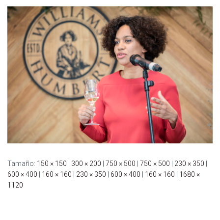
C
I
Ó
N
Tamaño:
150 × 150
|
300 × 200
|
750 × 500
|
750 × 500
|
230 × 350
|
600 × 400
|
160 × 160
|
230 × 350
|
600 × 400
|
160 × 160
|
1680 ×
1120