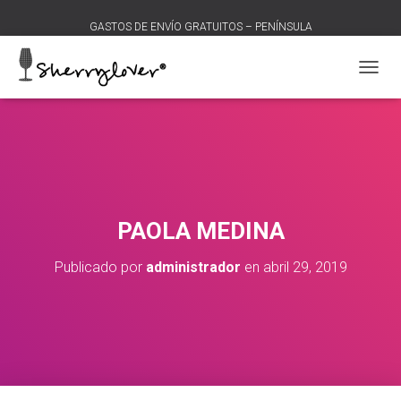
GASTOS DE ENVÍO GRATUITOS – PENÍNSULA
C
A
M
B
I
A
R
M
O
PAOLA MEDINA
D
O
Publicado por
administrador
en
abril 29, 2019
D
E
N
A
V
E
G
A