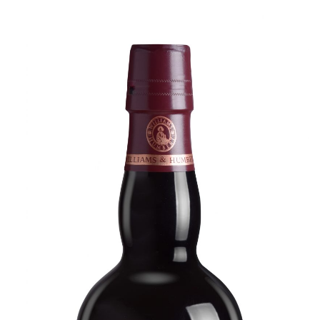
C
I
Ó
N