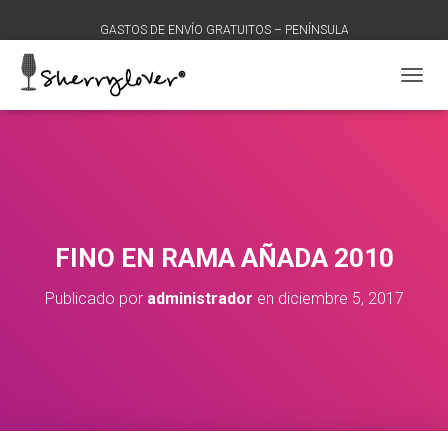
GASTOS DE ENVÍO GRATUITOS – PENÍNSULA
C
A
M
B
I
A
R
M
O
FINO EN RAMA AÑADA 2010
D
O
Publicado por
administrador
en
diciembre 5, 2017
D
E
N
A
V
E
G
A