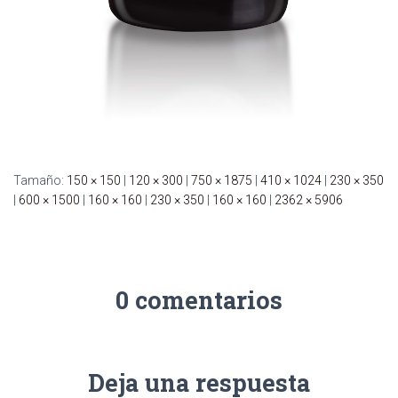
Tamaño:
150 × 150
|
120 × 300
|
750 × 1875
|
410 × 1024
|
230 × 350
|
600 × 1500
|
160 × 160
|
230 × 350
|
160 × 160
|
2362 × 5906
0 comentarios
Deja una respuesta