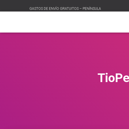
GASTOS DE ENVÍO GRATUITOS – PENÍNSULA
TioP