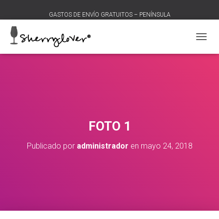
GASTOS DE ENVÍO GRATUITOS – PENÍNSULA
C
A
M
B
I
A
R
M
O
FOTO 1
D
O
Publicado por
administrador
en
mayo 24, 2018
D
E
N
A
V
E
G
A