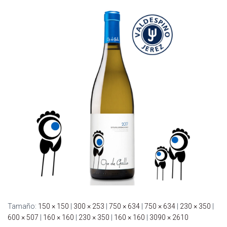
C
I
Ó
N
Tamaño:
150 × 150
|
300 × 253
|
750 × 634
|
750 × 634
|
230 × 350
|
600 × 507
|
160 × 160
|
230 × 350
|
160 × 160
|
3090 × 2610