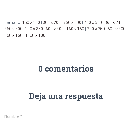
C
I
Ó
N
Tamaño:
150 × 150
|
300 × 200
|
750 × 500
|
750 × 500
|
360 × 240
|
460 × 700
|
230 × 350
|
600 × 400
|
160 × 160
|
230 × 350
|
600 × 400
|
160 × 160
|
1500 × 1000
0 comentarios
Deja una respuesta
Nombre
*