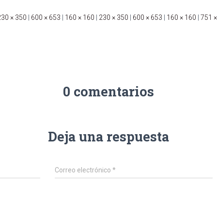
230 × 350
|
600 × 653
|
160 × 160
|
230 × 350
|
600 × 653
|
160 × 160
|
751 ×
0 comentarios
Deja una respuesta
Correo electrónico
*