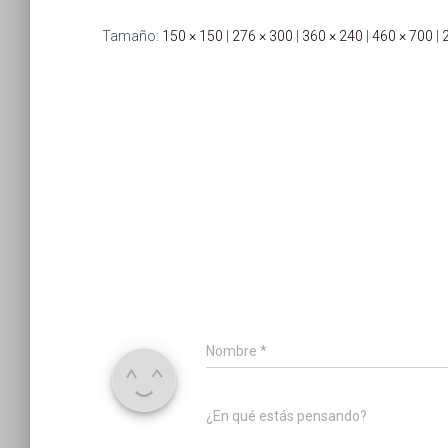
Tamaño:
150 × 150
|
276 × 300
|
360 × 240
|
460 × 700
|
Nombre
*
¿En qué estás pensando?