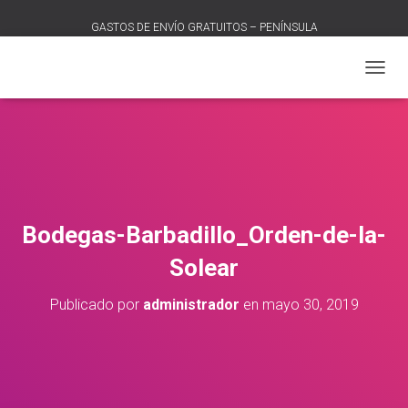
GASTOS DE ENVÍO GRATUITOS – PENÍNSULA
C
A
M
B
I
A
R
M
O
Bodegas-Barbadillo_Orden-de-la-
D
O
Solear
D
E
Publicado por
administrador
en
mayo 30, 2019
N
A
V
E
G
A