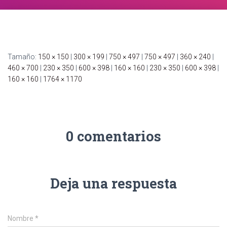
C
I
Ó
N
Tamaño:
150 × 150
|
300 × 199
|
750 × 497
|
750 × 497
|
360 × 240
|
460 × 700
|
230 × 350
|
600 × 398
|
160 × 160
|
230 × 350
|
600 × 398
|
160 × 160
|
1764 × 1170
0 comentarios
Deja una respuesta
Nombre
*