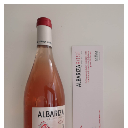
C
I
Ó
N