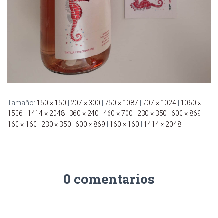
Tamaño:
150 × 150
|
207 × 300
|
750 × 1087
|
707 × 1024
|
1060 ×
1536
|
1414 × 2048
|
360 × 240
|
460 × 700
|
230 × 350
|
600 × 869
|
160 × 160
|
230 × 350
|
600 × 869
|
160 × 160
|
1414 × 2048
0 comentarios