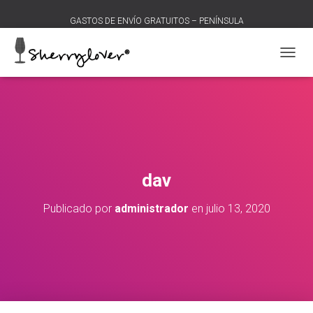
GASTOS DE ENVÍO GRATUITOS – PENÍNSULA
C
A
M
B
I
A
R
M
O
dav
D
O
Publicado por
administrador
en
julio 13, 2020
D
E
N
A
V
E
G
A