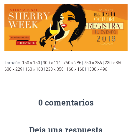
C
I
Ó
N
Tamaño:
150 × 150
|
300 × 114
|
750 × 286
|
750 × 286
|
230 × 350
|
600 × 229
|
160 × 160
|
230 × 350
|
160 × 160
|
1300 × 496
0 comentarios
Deja una respuesta