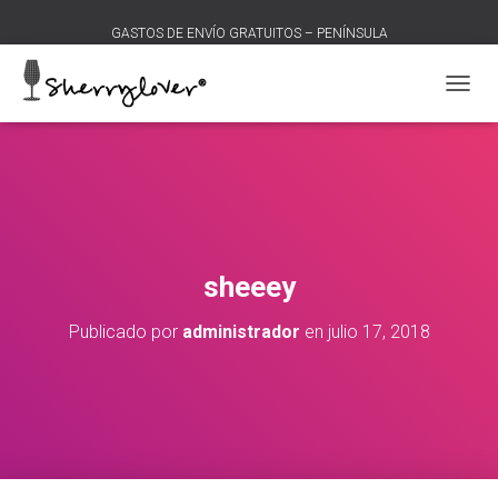
GASTOS DE ENVÍO GRATUITOS – PENÍNSULA
C
A
M
B
I
A
R
M
O
sheeey
D
O
Publicado por
administrador
en
julio 17, 2018
D
E
N
A
V
E
G
A