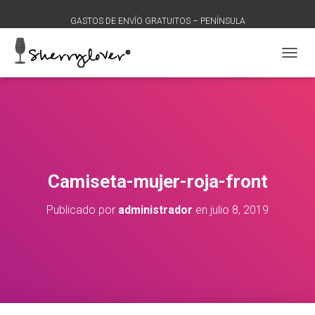
GASTOS DE ENVÍO GRATUITOS – PENÍNSULA
C
A
M
B
I
A
R
M
O
Camiseta-mujer-roja-front
D
O
Publicado por
administrador
en
julio 8, 2019
D
E
N
A
V
E
G
A