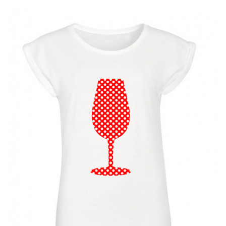
C
I
Ó
N